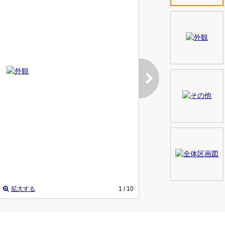
拡大する
1
/ 10