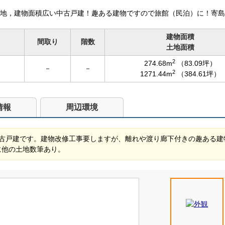
地，建物面積広い中古戸建！趣ある建物ですので旅館（民泊）に！寄島中
建物面積
間取り
階数
土地面積
2
274.68m
（83.09坪）
－
－
2
1271.44m
（384.61坪）
情報
周辺環境
古戸建です。建物改修工事要しますが、離れや渡り廊下付きの趣ある建
に他の土地数筆あり。