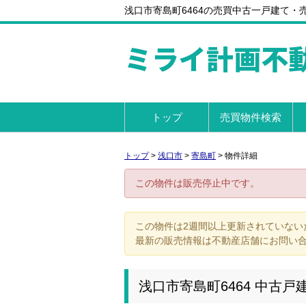
浅口市寄島町6464の売買中古一戸建て・売家
ミライ計画不
トップ
売買物件検索
トップ
>
浅口市
>
寄島町
>
物件詳細
この物件は販売停止中です。
この物件は2週間以上更新されていない
最新の販売情報は不動産店舗にお問い
浅口市寄島町6464 中古戸