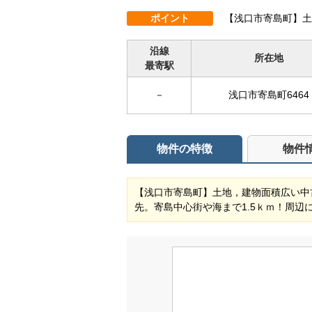
ポイント
【浅口市寄島町】土
沿線
所在地
最寄駅
－
浅口市寄島町6464
物件の特徴
物件
【浅口市寄島町】土地，建物面積広い中
先。寄島中心街や海まで1.5ｋｍ！周辺